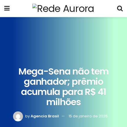
Mega-Sena não tem
ganhador; prêmio
acumula para R$ 41
milhões
by
Agencia Brasil
15 de janeiro de 2026