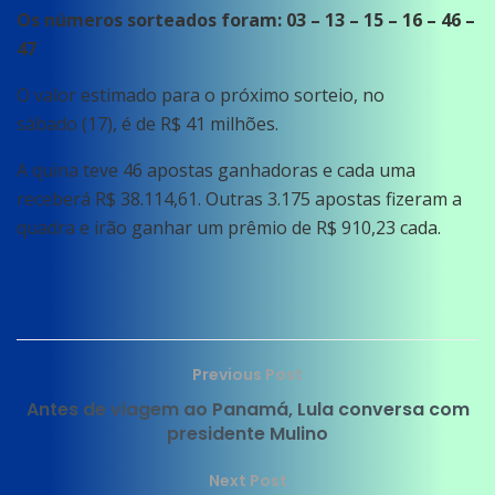
Os números sorteados foram: 03 – 13 – 15 – 16 – 46 –
47
O valor estimado para o próximo sorteio, no
sábado (17), é de R$ 41 milhões.
A quina teve 46 apostas ganhadoras e cada uma
receberá R$ 38.114,61. Outras 3.175 apostas fizeram a
quadra e irão ganhar um prêmio de R$ 910,23 cada.
Previous Post
Antes de viagem ao Panamá, Lula conversa com
presidente Mulino
Next Post