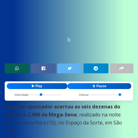
Home
News
Economia
▶️ Play
⏸️ Pause
Velocidade:
Volume:
Nenhum apostador acertou as seis dezenas do
concurso 2.960 da Mega-Sena
, realizado na noite
desta quinta-feira (15), no Espaço da Sorte, em São
Paulo.