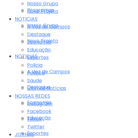
Nosso Grupo
Programas
Novo Projeto
NOTICIAS
Nosso Grupo
A Voz de Campos
Destaque
Novo Projeto
Economia
Educação
NOTICIAS
Esportes
Policia
A Voz de Campos
Politica
Saude
Destaque
Últimas Notícias
NOSSAS REDES
Economia
Instagram
Facebook
Educação
Tiktok
Twitter
Esportes
JORNAL