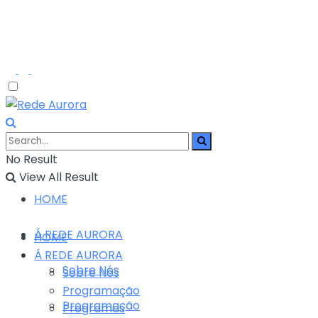
No Result
View All Result
HOME
Á REDE AURORA
HOME
Á REDE AURORA
Sobre Nós
Sobre Nós
Programação
Programação
Programas