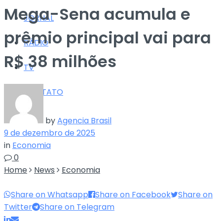
Mega-Sena acumula e
JORNAL
prêmio principal vai para
RÁDIO
R$ 38 milhões
TV
CONTATO
by
Agencia Brasil
9 de dezembro de 2025
in
Economia
0
Home
News
Economia
Share on Whatsapp
Share on Facebook
Share on
Twitter
Share on Telegram