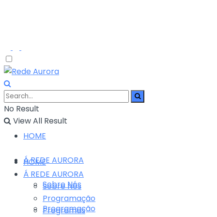
No Result
View All Result
HOME
Á REDE AURORA
HOME
Á REDE AURORA
Sobre Nós
Sobre Nós
Programação
Programação
Programas