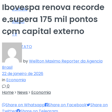
Ibovespa renova recorde
JORNAL
e supera 175 mil pontos
RÁDIO
com capital externo
TV
CONTATO
by
Wellton Maximo Reporter da Agencia
Brasil
22 de janeiro de 2026
in
Economia
0
Home
News
Economia
Share on Whatsapp
Share on Facebook
Share on
Twitter
Share on Telegram