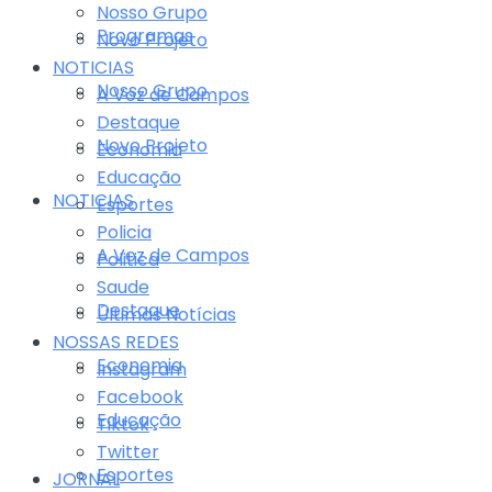
Nosso Grupo
Programas
Novo Projeto
NOTICIAS
Nosso Grupo
A Voz de Campos
Destaque
Novo Projeto
Economia
Educação
NOTICIAS
Esportes
Policia
A Voz de Campos
Politica
Saude
Destaque
Últimas Notícias
NOSSAS REDES
Economia
Instagram
Facebook
Educação
Tiktok
Twitter
Esportes
JORNAL