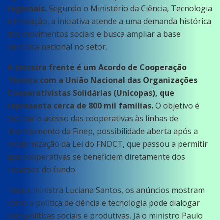
regionais.
Segundo o Ministério da Ciência, Tecnologia
e Inovação, a iniciativa atende a uma demanda histórica
dos movimentos sociais e busca ampliar a base
científica nacional no setor.
A terceira frente é um Acordo de Cooperação
Técnica com a União Nacional das Organizações
Cooperativistas Solidárias (Unicopas), que
representa cerca de 800 mil famílias.
O objetivo é
facilitar o acesso das cooperativas às linhas de
financiamento da Finep, possibilidade aberta após a
modernização da Lei do FNDCT, que passou a permitir
que cooperativas se beneficiem diretamente dos
recursos do fundo.
Para a ministra Luciana Santos, os anúncios mostram
como a política de ciência e tecnologia pode dialogar
com políticas sociais e produtivas. Já o ministro Paulo