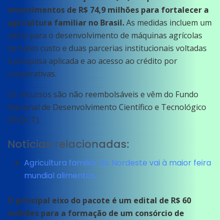
investimentos de R$ 74,9 milhões para fortalecer a
agricultura familiar no Brasil.
As medidas incluem um
edital para o desenvolvimento de máquinas agrícolas
de baixo custo e duas parcerias institucionais voltadas
à pesquisa aplicada e ao acesso ao crédito por
cooperativas.
Os recursos são não reembolsáveis e vêm do Fundo
Nacional de Desenvolvimento Científico e Tecnológico
(FNDCT).
Notícias relacionadas:
Agricultura familiar do Nordeste vai à maior feira
mundial alimentos.
O principal eixo do pacote é um edital de R$ 60
milhões para a formação de um consórcio de