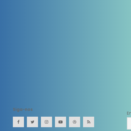
Siga-nos
E