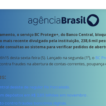
mento, o serviço BC Protege+, do Banco Central, bloqu
 mais recente divulgado pela instituição, 238,6 mil pes
de consultas ao sistema para verificar pedidos de abertu
h15 desta sexta-feira (5). Lançado na segunda (1º), o
BC Pr
contra fraudes na abertura de contas-correntes, poupança
as:
ral desiste de regular Pix Parcelado.
m depósitos em R$ 2,85 bilhões em novembro .
o contra fraudes bancárias digitais.