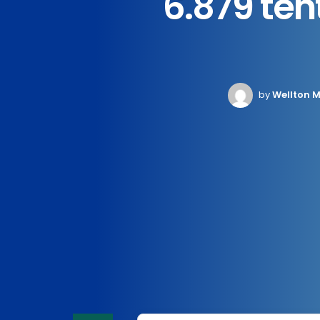
6.879 ten
by
Wellton M
Home
News
Economia