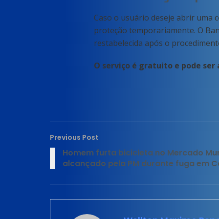
Caso o usuário deseje abrir uma c
proteção temporariamente. O Ban
restabelecida após o procediment
O serviço é gratuito e pode se
Previous Post
Homem furta bicicleta no Mercado Mu
alcançado pela PM durante fuga em 