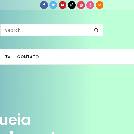
TV
CONTATO
ueia