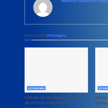
Wellton Maximo Repo
Relacionado
Postagens
ECONOMIA
ECON
Cidade de São Paulo tem mais
Banco 
de 12,6 mil trabalhadores
compr