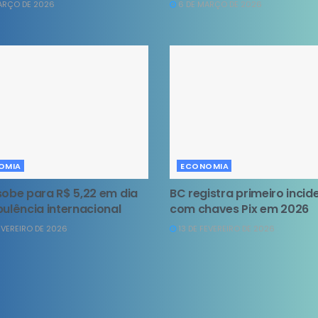
ARÇO DE 2026
6 DE MARÇO DE 2026
OMIA
ECONOMIA
sobe para R$ 5,22 em dia
BC registra primeiro incid
bulência internacional
com chaves Pix em 2026
EVEREIRO DE 2026
13 DE FEVEREIRO DE 2026