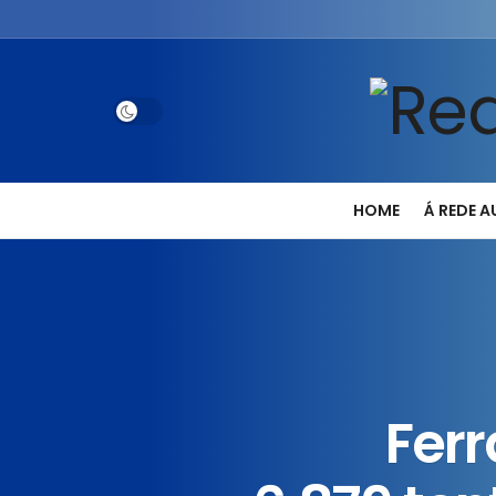
HOME
Á REDE 
Fer