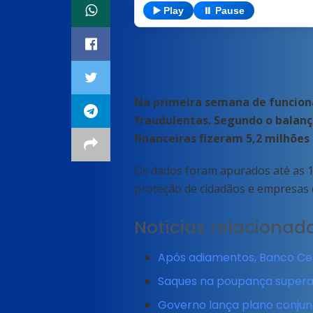
▶️ Play
⏸️ Pause
Na primeira semana de funciona
fraudulentas. Segundo o balanço
financeiras fizeram 5,2 milhões 
Os dados foram apurados até as 16
proteção de cidadãos e empresas 
Notícias relacionad
Após adiamentos, Banco Cent
Saques na poupança supera
Governo lança plano conjunt