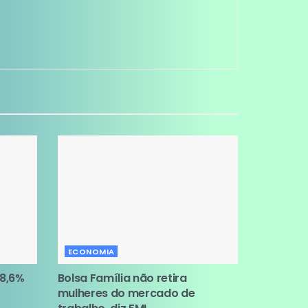
ECONOMIA
 8,6%
Bolsa Família não retira
mulheres do mercado de