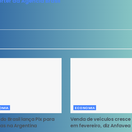
rter da Agencia Brasil
OMIA
ECONOMIA
do Brasil lança Pix para
Venda de veículos cresce
as na Argentina
em fevereiro, diz Anfavea