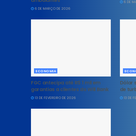
ambulantes
6 DE M
6 DE MARÇO DE 2026
ECONOMIA
ECON
FGC antecipa até R$ 1 mil em
Dólar 
garantias a clientes do Will Bank
de tur
13 DE FEVEREIRO DE 2026
13 DE F