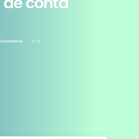
a de conta
Economia
0