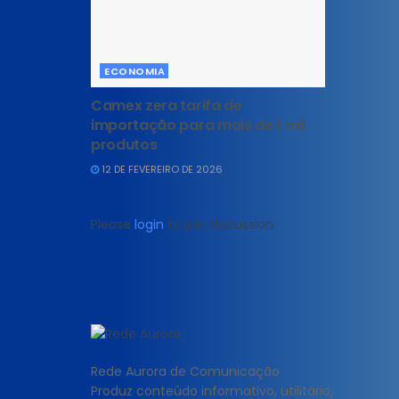
ECONOMIA
Camex zera tarifa de
importação para mais de 1 mil
produtos
12 DE FEVEREIRO DE 2026
Please
login
to join discussion
Rede Aurora de Comunicação
Produz conteúdo informativo, utilitário,