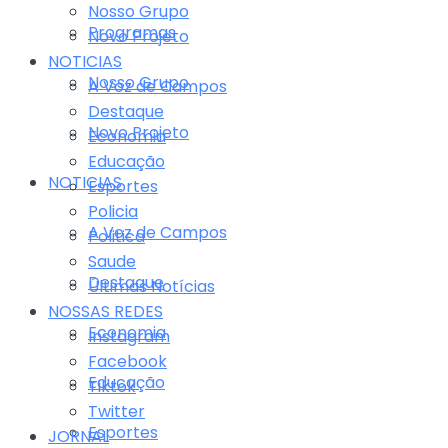
Nosso Grupo
Programas
Novo Projeto
NOTICIAS
Nosso Grupo
A Voz de Campos
Destaque
Novo Projeto
Economia
Educação
NOTICIAS
Esportes
Policia
A Voz de Campos
Politica
Saude
Destaque
Últimas Notícias
NOSSAS REDES
Economia
Instagram
Facebook
Educação
Tiktok
Twitter
Esportes
JORNAL