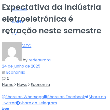
Expectativa da indústria
JORNAL
eletroeletrônica é
RÁDIO
retração neste semestre
TV
CONTATO
by
redeaurora
24 de junho de 2025
in
Economia
0
Home
News
Economia
Share on Whatsapp
Share on Facebook
Share on
Twitter
Share on Telegram