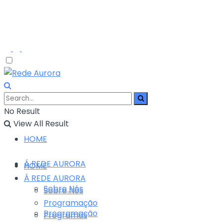
No Result
View All Result
HOME
Á REDE AURORA
HOME
Á REDE AURORA
Sobre Nós
Sobre Nós
Programação
Programação
Programas