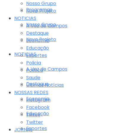
Nosso Grupo
Programas
Novo Projeto
NOTICIAS
Nosso Grupo
A Voz de Campos
Destaque
Novo Projeto
Economia
Educação
NOTICIAS
Esportes
Policia
A Voz de Campos
Politica
Saude
Destaque
Últimas Notícias
NOSSAS REDES
Economia
Instagram
Facebook
Educação
Tiktok
Twitter
Esportes
JORNAL