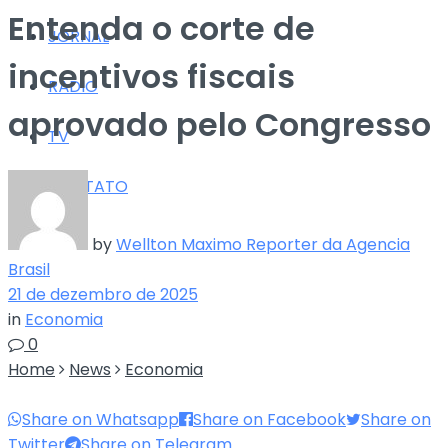
Entenda o corte de
JORNAL
incentivos fiscais
RÁDIO
aprovado pelo Congresso
TV
CONTATO
by
Wellton Maximo Reporter da Agencia
Brasil
21 de dezembro de 2025
in
Economia
0
Home
News
Economia
Share on Whatsapp
Share on Facebook
Share on
Twitter
Share on Telegram