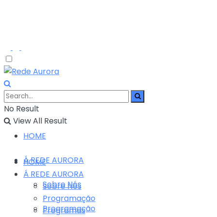
No Result
View All Result
HOME
Á REDE AURORA
HOME
Á REDE AURORA
Sobre Nós
Sobre Nós
Programação
Programação
Programas