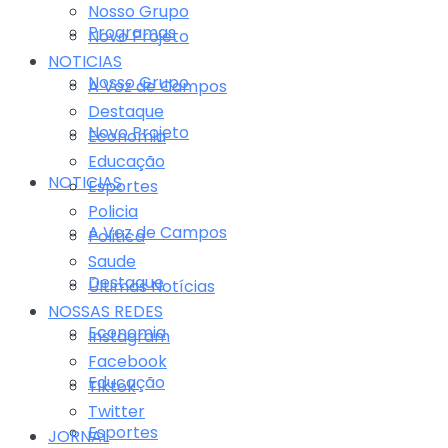
Nosso Grupo
Programas
Novo Projeto
NOTICIAS
Nosso Grupo
A Voz de Campos
Destaque
Novo Projeto
Economia
Educação
NOTICIAS
Esportes
Policia
A Voz de Campos
Politica
Saude
Destaque
Últimas Notícias
NOSSAS REDES
Economia
Instagram
Facebook
Educação
Tiktok
Twitter
Esportes
JORNAL