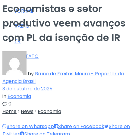
Economistas e setor
JORNAL
produtivo veem avanços
RÁDIO
com PL da isenção de IR
TV
CONTATO
by
Bruno de Freitas Moura - Reporter da
Agencia Brasil
3 de outubro de 2025
in
Economia
0
Home
News
Economia
Share on Whatsapp
Share on Facebook
Share on
Twitter
Share on Telegram