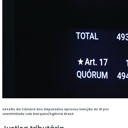
Sessão da Câmara dos Deputados aprovou isenção do IR por
unanimidade
Lula Marques/Agência Brasil