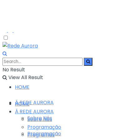
No Result
View All Result
HOME
Á REDE AURORA
HOME
Á REDE AURORA
Sobre Nós
Sobre Nós
Programação
Programação
Programas