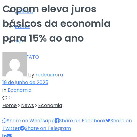
Copom eleva juros
JORNAL
básicos da economia
RÁDIO
para 15% ao ano
TV
CONTATO
by
redeaurora
19 de junho de 2025
in
Economia
0
Home
News
Economia
Share on Whatsapp
Share on Facebook
Share on
Twitter
Share on Telegram