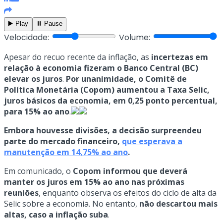
▶️ Play
⏸️ Pause
Velocidade:
Volume:
Apesar do recuo recente da inflação, as
incertezas em
relação à economia fizeram o Banco Central (BC)
elevar os juros
.
Por unanimidade, o Comitê de
Política Monetária (Copom) aumentou a Taxa Selic,
juros básicos da economia, em 0,25 ponto percentual,
para 15% ao ano
.
Embora houvesse divisões, a decisão surpreendeu
parte do mercado financeiro,
que esperava a
manutenção em 14,75% ao ano
.
Em comunicado, o
Copom informou que deverá
manter os juros em 15% ao ano nas próximas
reuniões
, enquanto observa os efeitos do ciclo de alta da
Selic sobre a economia. No entanto,
não descartou mais
altas, caso a inflação suba
.