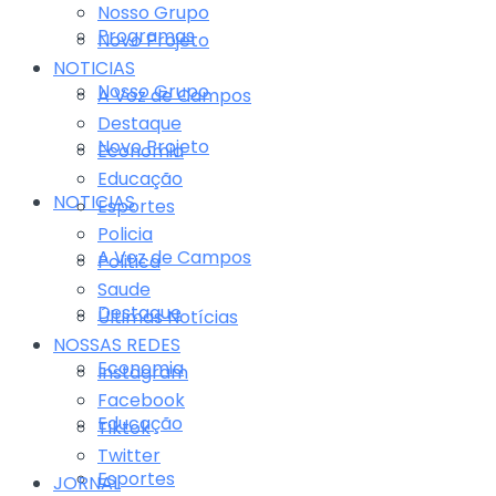
Nosso Grupo
Programas
Novo Projeto
NOTICIAS
Nosso Grupo
A Voz de Campos
Destaque
Novo Projeto
Economia
Educação
NOTICIAS
Esportes
Policia
A Voz de Campos
Politica
Saude
Destaque
Últimas Notícias
NOSSAS REDES
Economia
Instagram
Facebook
Educação
Tiktok
Twitter
Esportes
JORNAL