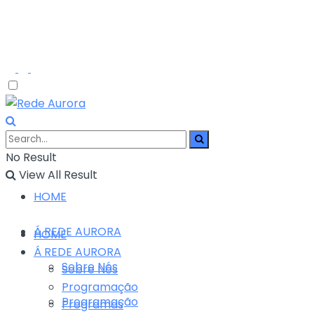
No Result
View All Result
HOME
Á REDE AURORA
HOME
Á REDE AURORA
Sobre Nós
Sobre Nós
Programação
Programação
Programas