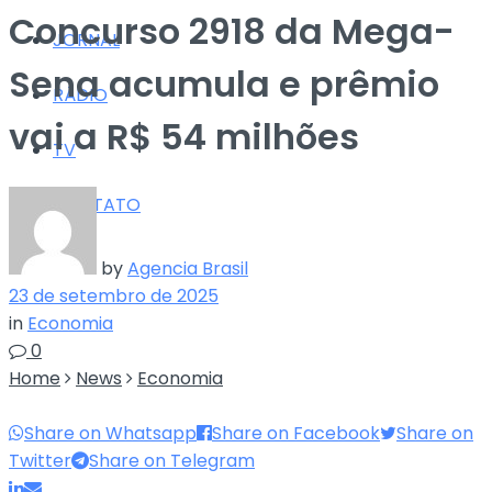
Concurso 2918 da Mega-
JORNAL
Sena acumula e prêmio
RÁDIO
vai a R$ 54 milhões
TV
CONTATO
by
Agencia Brasil
23 de setembro de 2025
in
Economia
0
Home
News
Economia
Share on Whatsapp
Share on Facebook
Share on
Twitter
Share on Telegram