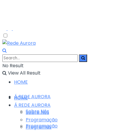
No Result
View All Result
HOME
Á REDE AURORA
HOME
Á REDE AURORA
Sobre Nós
Sobre Nós
Programação
Programação
Programas