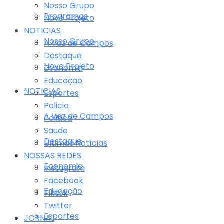
Nosso Grupo
Programas
Novo Projeto
NOTICIAS
Nosso Grupo
A Voz de Campos
Destaque
Novo Projeto
Economia
Educação
NOTICIAS
Esportes
Policia
A Voz de Campos
Politica
Saude
Destaque
Últimas Notícias
NOSSAS REDES
Economia
Instagram
Facebook
Educação
Tiktok
Twitter
Esportes
JORNAL