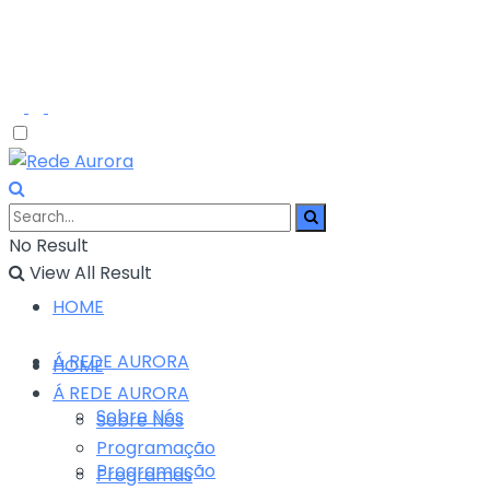
No Result
View All Result
HOME
Á REDE AURORA
HOME
Á REDE AURORA
Sobre Nós
Sobre Nós
Programação
Programação
Programas