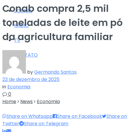
Conab compra 2,5 mil
JORNAL
toneladas de leite em pó
RÁDIO
da agricultura familiar
TV
CONTATO
by
Germando Santos
23 de dezembro de 2025
in
Economia
0
Home
News
Economia
Share on Whatsapp
Share on Facebook
Share on
Twitter
Share on Telegram