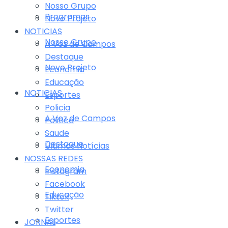
Nosso Grupo
Programas
Novo Projeto
NOTICIAS
Nosso Grupo
A Voz de Campos
Destaque
Novo Projeto
Economia
Educação
NOTICIAS
Esportes
Policia
A Voz de Campos
Politica
Saude
Destaque
Últimas Notícias
NOSSAS REDES
Economia
Instagram
Facebook
Educação
Tiktok
Twitter
Esportes
JORNAL