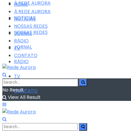
Á REDE AURORA
HOME
Á REDE AURORA
NOTICIAS
NOTICIAS
NOSSAS REDES
NOSSAS REDES
JORNAL
RÁDIO
JORNAL
TV
CONTATO
RÁDIO
TV
No Result
CONTATO
View All Result