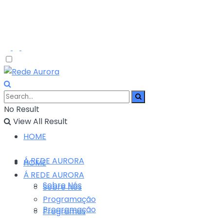
No Result
View All Result
HOME
Á REDE AURORA
HOME
Á REDE AURORA
Sobre Nós
Sobre Nós
Programação
Programação
Programas