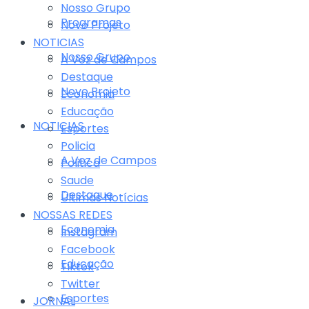
Nosso Grupo
Programas
Novo Projeto
NOTICIAS
Nosso Grupo
A Voz de Campos
Destaque
Novo Projeto
Economia
Educação
NOTICIAS
Esportes
Policia
A Voz de Campos
Politica
Saude
Destaque
Últimas Notícias
NOSSAS REDES
Economia
Instagram
Facebook
Educação
Tiktok
Twitter
Esportes
JORNAL