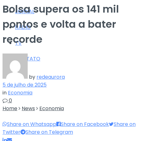
Bolsa supera os 141 mil
JORNAL
pontos e volta a bater
RÁDIO
recorde
TV
CONTATO
by
redeaurora
5 de julho de 2025
in
Economia
0
Home
News
Economia
Share on Whatsapp
Share on Facebook
Share on
Twitter
Share on Telegram