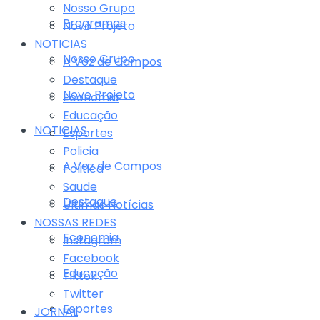
Nosso Grupo
Programas
Novo Projeto
NOTICIAS
Nosso Grupo
A Voz de Campos
Destaque
Novo Projeto
Economia
Educação
NOTICIAS
Esportes
Policia
A Voz de Campos
Politica
Saude
Destaque
Últimas Notícias
NOSSAS REDES
Economia
Instagram
Facebook
Educação
Tiktok
Twitter
Esportes
JORNAL