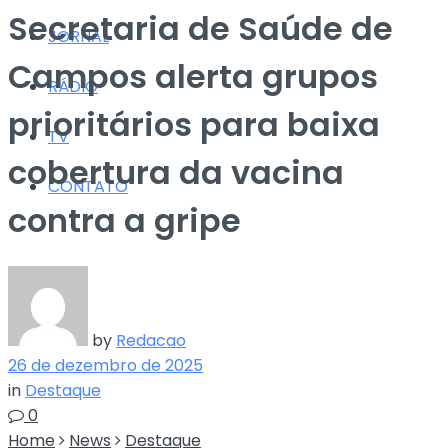
Secretaria de Saúde de
JORNAL
Campos alerta grupos
RÁDIO
prioritários para baixa
TV
cobertura da vacina
CONTATO
contra a gripe
by
Redacao
26 de dezembro de 2025
in
Destaque
0
Home
News
Destaque