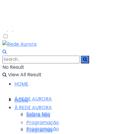
No Result
View All Result
HOME
Á REDE AURORA
HOME
Á REDE AURORA
Sobre Nós
Sobre Nós
Programação
Programação
Programas