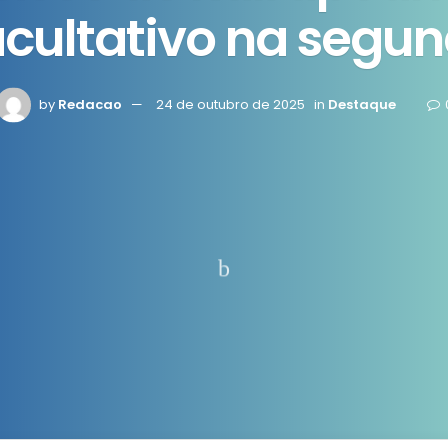
acultativo na segun
by
Redacao
24 de outubro de 2025
in
Destaque