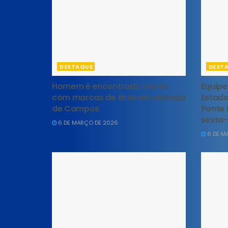
DESTAQUE
DEST
Homem é encontrado morto
Equipe
com marcas de tiros em estrada
Estado
de Campos
Ponte 
sexta-
6 DE MARÇO DE 2026
6 DE M