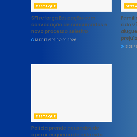
DESTAQUE
DEST
SFI reforça Educação com
Famíli
convocação de concursados e
sido v
novo processo seletivo
alugue
prejuíz
13 DE FEVEREIRO DE 2026
13 DE F
DESTAQUE
Polícia prende acusados de
operar esquema de extorsão