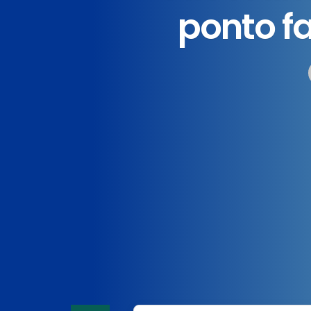
ponto f
Home
News
Destaque