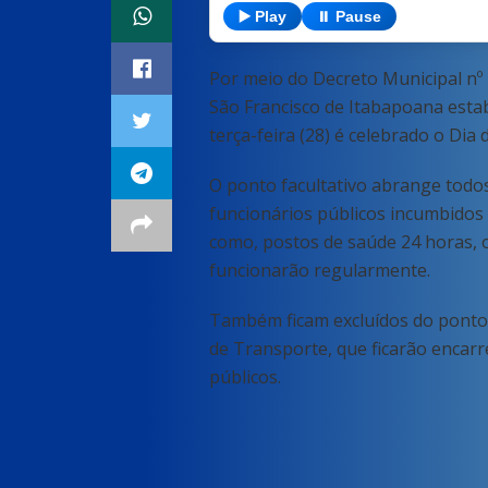
▶️ Play
⏸️ Pause
Por meio do Decreto Municipal nº 1
São Francisco de Itabapoana estab
terça-feira (28) é celebrado o Dia 
O ponto facultativo abrange todos
funcionários públicos incumbidos 
como, postos de saúde 24 horas, o
funcionarão regularmente.
Também ficam excluídos do ponto f
de Transporte, que ficarão encarr
públicos.