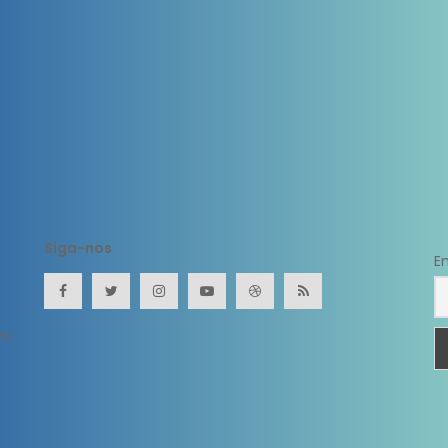
Siga-nos
E
eo