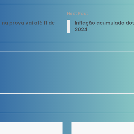
Next Post
na prova vai até 11 de
Inflação acumulada dos
2024