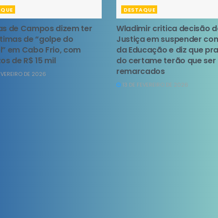
AQUE
DESTAQUE
as de Campos dizem ter
Wladimir critica decisão 
ítimas de “golpe do
Justiça em suspender co
l” em Cabo Frio, com
da Educação e diz que pr
os de R$ 15 mil
do certame terão que ser
remarcados
EVEREIRO DE 2026
13 DE FEVEREIRO DE 2026