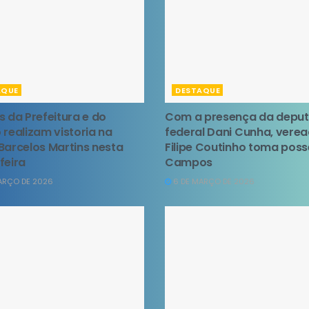
AQUE
DESTAQUE
s da Prefeitura e do
Com a presença da depu
 realizam vistoria na
federal Dani Cunha, vere
Barcelos Martins nesta
Filipe Coutinho toma pos
feira
Campos
ARÇO DE 2026
6 DE MARÇO DE 2026