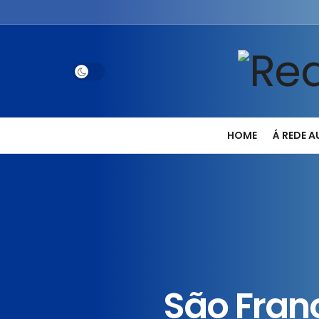
HOME
Á REDE 
São Fran