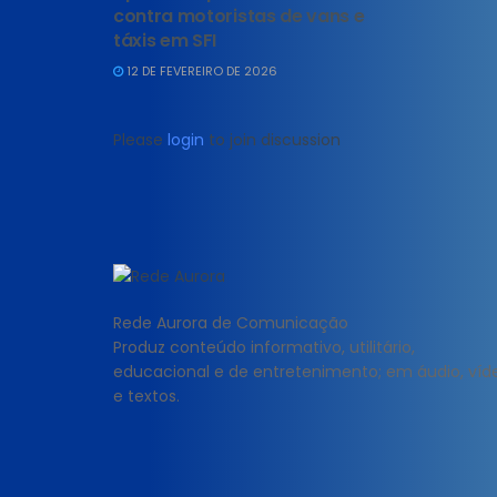
contra motoristas de vans e
táxis em SFI
12 DE FEVEREIRO DE 2026
Please
login
to join discussion
Rede Aurora de Comunicação
Produz conteúdo informativo, utilitário,
educacional e de entretenimento; em áudio, víd
e textos.