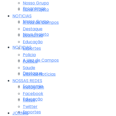
Nosso Grupo
Programas
Novo Projeto
NOTICIAS
Nosso Grupo
A Voz de Campos
Destaque
Novo Projeto
Economia
Educação
NOTICIAS
Esportes
Policia
A Voz de Campos
Politica
Saude
Destaque
Últimas Notícias
NOSSAS REDES
Economia
Instagram
Facebook
Educação
Tiktok
Twitter
Esportes
JORNAL