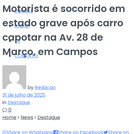
Motorista é socorrido em
JORNAL
estado grave após carro
RÁDIO
capotar na Av. 28 de
TV
Março, em Campos
CONTATO
by
Redacao
31 de julho de 2025
in
Destaque
0
Home
News
Destaque
Share on Whatsapp
Share on Facebook
Share on