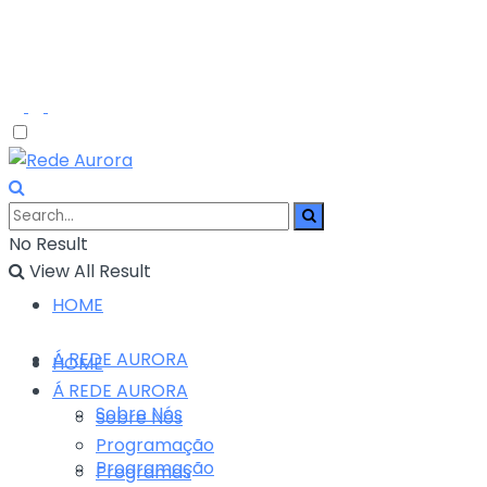
No Result
View All Result
HOME
Á REDE AURORA
HOME
Á REDE AURORA
Sobre Nós
Sobre Nós
Programação
Programação
Programas