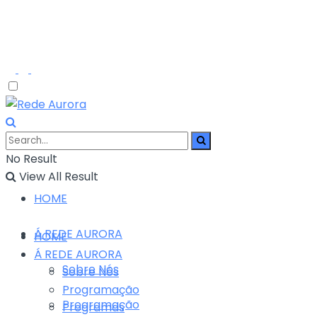
No Result
View All Result
HOME
Á REDE AURORA
HOME
Á REDE AURORA
Sobre Nós
Sobre Nós
Programação
Programação
Programas