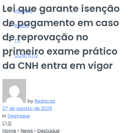
Lei que garante isenção
JORNAL
de pagamento em caso
RÁDIO
de reprovação no
TV
primeiro exame prático
CONTATO
da CNH entra em vigor
by
Redacao
27 de agosto de 2025
in
Destaque
0
Home
News
Destaque