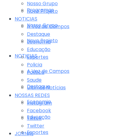
Nosso Grupo
Programas
Novo Projeto
NOTICIAS
Nosso Grupo
A Voz de Campos
Destaque
Novo Projeto
Economia
Educação
NOTICIAS
Esportes
Policia
A Voz de Campos
Politica
Saude
Destaque
Últimas Notícias
NOSSAS REDES
Economia
Instagram
Facebook
Educação
Tiktok
Twitter
Esportes
JORNAL