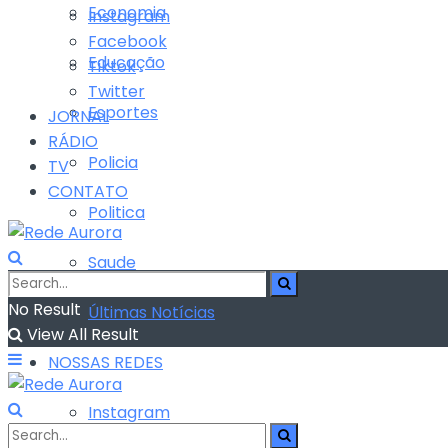
Economia
Instagram
Facebook
Educação
Tiktok
Twitter
Esportes
JORNAL
RÁDIO
Policia
TV
CONTATO
Politica
Saude
No Result
Últimas Notícias
View All Result
NOSSAS REDES
Instagram