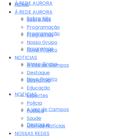
Á REDE AURORA
HOME
Á REDE AURORA
Sobre Nós
Sobre Nós
Programação
Programação
Programas
Nosso Grupo
Programas
Novo Projeto
NOTICIAS
Nosso Grupo
A Voz de Campos
Destaque
Novo Projeto
Economia
Educação
NOTICIAS
Esportes
Policia
A Voz de Campos
Politica
Saude
Destaque
Últimas Notícias
NOSSAS REDES