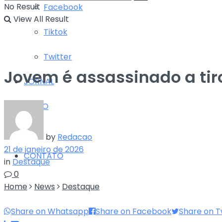
No Result
Facebook
View All Result
Tiktok
Twitter
Jovem é assassinado a tir
JORNAL
RÁDIO
TV
by
Redacao
21 de janeiro de 2026
CONTATO
in
Destaque
0
Home
News
Destaque
Share on Whatsapp
Share on Facebook
Share on T