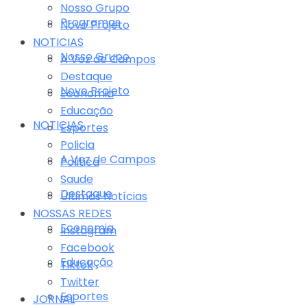
Nosso Grupo
Programas
Novo Projeto
NOTICIAS
Nosso Grupo
A Voz de Campos
Destaque
Novo Projeto
Economia
Educação
NOTICIAS
Esportes
Policia
A Voz de Campos
Politica
Saude
Destaque
Últimas Notícias
NOSSAS REDES
Economia
Instagram
Facebook
Educação
Tiktok
Twitter
Esportes
JORNAL