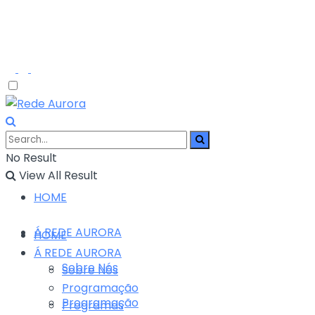
No Result
View All Result
HOME
Á REDE AURORA
HOME
Á REDE AURORA
Sobre Nós
Sobre Nós
Programação
Programação
Programas