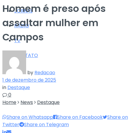
Homem é preso após
JORNAL
assaltar mulher em
RÁDIO
Campos
TV
CONTATO
by
Redacao
1 de dezembro de 2025
in
Destaque
0
Home
News
Destaque
Share on Whatsapp
Share on Facebook
Share on
Twitter
Share on Telegram