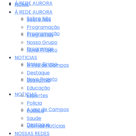
Á REDE AURORA
HOME
Á REDE AURORA
Sobre Nós
Sobre Nós
Programação
Programação
Programas
Nosso Grupo
Programas
Novo Projeto
NOTICIAS
Nosso Grupo
A Voz de Campos
Destaque
Novo Projeto
Economia
Educação
NOTICIAS
Esportes
Policia
A Voz de Campos
Politica
Saude
Destaque
Últimas Notícias
NOSSAS REDES