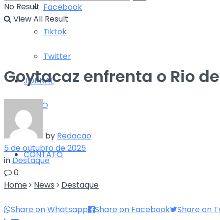
No Result
Facebook
View All Result
Tiktok
Twitter
Goytacaz enfrenta o Rio d
JORNAL
RÁDIO
TV
by
Redacao
5 de outubro de 2025
CONTATO
in
Destaque
0
Home
News
Destaque
Share on Whatsapp
Share on Facebook
Share on T