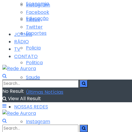
Economia
Instagram
Facebook
Educação
Tiktok
Twitter
Esportes
JORNAL
RÁDIO
Policia
TV
CONTATO
Politica
Saude
No Result
Últimas Notícias
View All Result
NOSSAS REDES
Instagram