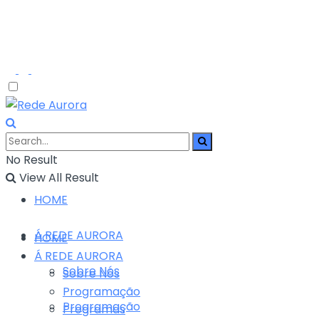
No Result
View All Result
HOME
Á REDE AURORA
HOME
Á REDE AURORA
Sobre Nós
Sobre Nós
Programação
Programação
Programas