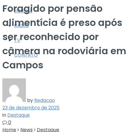
Foragido por pensão
JORNAL
alimentícia é preso após
RÁDIO
ser reconhecido por
TV
câmera na rodoviária em
CONTATO
Campos
by
Redacao
23 de dezembro de 2025
in
Destaque
0
Home
News
Destaque