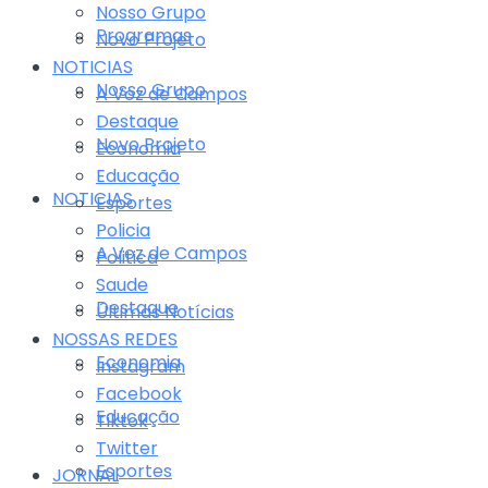
Nosso Grupo
Programas
Novo Projeto
NOTICIAS
Nosso Grupo
A Voz de Campos
Destaque
Novo Projeto
Economia
Educação
NOTICIAS
Esportes
Policia
A Voz de Campos
Politica
Saude
Destaque
Últimas Notícias
NOSSAS REDES
Economia
Instagram
Facebook
Educação
Tiktok
Twitter
Esportes
JORNAL