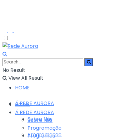
No Result
View All Result
HOME
Á REDE AURORA
HOME
Á REDE AURORA
Sobre Nós
Sobre Nós
Programação
Programação
Programas