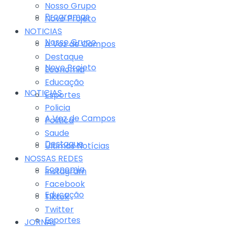
Nosso Grupo
Programas
Novo Projeto
NOTICIAS
Nosso Grupo
A Voz de Campos
Destaque
Novo Projeto
Economia
Educação
NOTICIAS
Esportes
Policia
A Voz de Campos
Politica
Saude
Destaque
Últimas Notícias
NOSSAS REDES
Economia
Instagram
Facebook
Educação
Tiktok
Twitter
Esportes
JORNAL