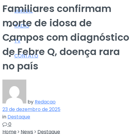
Familiares confirmam
JORNAL
morte de idosa de
RÁDIO
Campos com diagnóstico
TV
de Febre Q, doença rara
CONTATO
no país
by
Redacao
23 de dezembro de 2025
in
Destaque
0
Home
News
Destaque