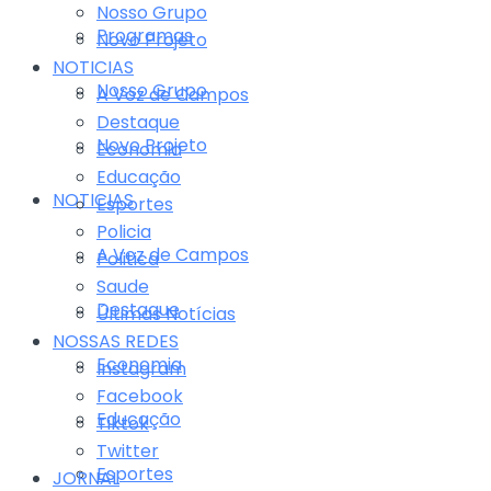
Nosso Grupo
Programas
Novo Projeto
NOTICIAS
Nosso Grupo
A Voz de Campos
Destaque
Novo Projeto
Economia
Educação
NOTICIAS
Esportes
Policia
A Voz de Campos
Politica
Saude
Destaque
Últimas Notícias
NOSSAS REDES
Economia
Instagram
Facebook
Educação
Tiktok
Twitter
Esportes
JORNAL