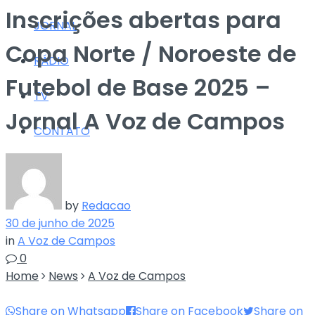
Inscrições abertas para
JORNAL
Copa Norte / Noroeste de
RÁDIO
Futebol de Base 2025 –
TV
Jornal A Voz de Campos
CONTATO
by
Redacao
30 de junho de 2025
in
A Voz de Campos
0
Home
News
A Voz de Campos
Share on Whatsapp
Share on Facebook
Share on