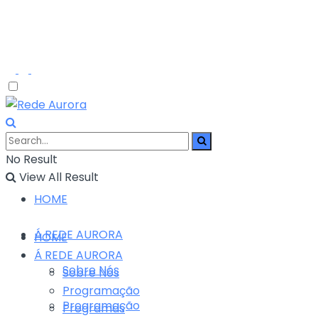
No Result
View All Result
HOME
Á REDE AURORA
HOME
Á REDE AURORA
Sobre Nós
Sobre Nós
Programação
Programação
Programas