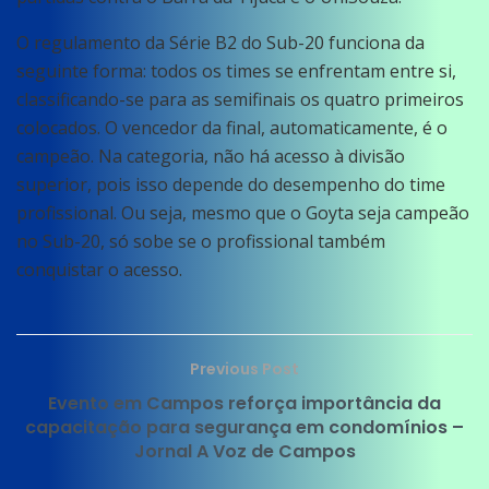
O regulamento da Série B2 do Sub-20 funciona da
seguinte forma: todos os times se enfrentam entre si,
classificando-se para as semifinais os quatro primeiros
colocados. O vencedor da final, automaticamente, é o
campeão. Na categoria, não há acesso à divisão
superior, pois isso depende do desempenho do time
profissional. Ou seja, mesmo que o Goyta seja campeão
no Sub-20, só sobe se o profissional também
conquistar o acesso.
Previous Post
Evento em Campos reforça importância da
capacitação para segurança em condomínios –
Jornal A Voz de Campos