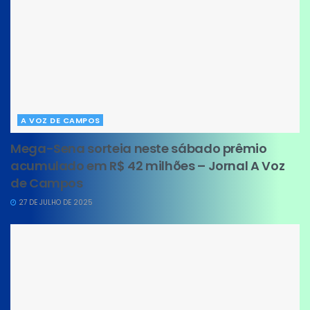
A VOZ DE CAMPOS
Mega-Sena sorteia neste sábado prêmio
acumulado em R$ 42 milhões – Jornal A Voz
de Campos
27 DE JULHO DE 2025