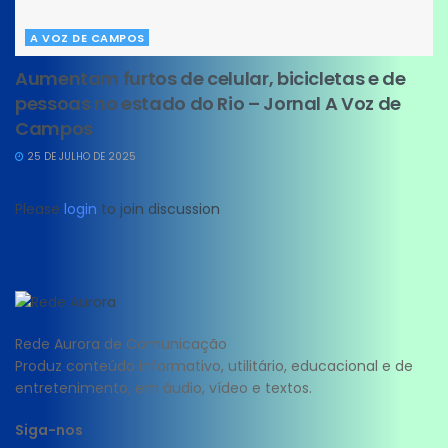
A VOZ DE CAMPOS
Aumentam furtos de celular, bicicletas e de
pessoas no estado do Rio – Jornal A Voz de
Campos
25 DE JULHO DE 2025
Please
login
to join discussion
Rede Aurora de Comunicação
Produz conteúdo informativo, utilitário, educacional e de
entretenimento; em áudio, vídeo e textos.
Siga-nos