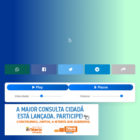
Home
News
A Voz de Campos
▶️ Play
⏸️ Pause
Velocidade:
Volume: