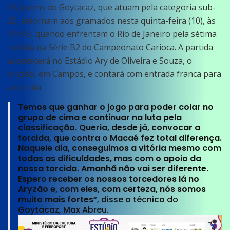
Os jovens do Goytacaz, que atuam pela categoria sub-
20, retornam aos gramados nesta quinta-feira (10), às
14h45, quando enfrentam o Rio de Janeiro pela sétima
rodada da Série B2 do Campeonato Carioca. A partida
acontecerá no Estádio Ary de Oliveira e Souza, o
Aryzão, em Campos, e contará com entrada franca para
a torcida.
Temos que ganhar o jogo para poder colar no
grupo de cima e continuar na luta pela
classificação. Queria, desde já, convocar a
torcida, que contra o Macaé fez total diferença.
Naquele dia, conseguimos a vitória mesmo com
todas as dificuldades, mas com o apoio da
nossa torcida. Amanhã não vai ser diferente.
Espero receber os nossos torcedores lá no
Aryzão e, com eles, com certeza, nós somos
muito mais fortes
“, disse o técnico do
Goytacaz, Max Abreu.