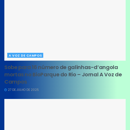
A VOZ DE CAMPOS
Sobe para 16 número de galinhas-d’angola
mortas no BioParque do Rio – Jornal A Voz de
Campos
27 DE JULHO DE 2025