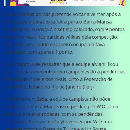
O time da Rua do Gás pretende voltar a vencer após a
derrota da última sexta-feira para o Barra Mansa.
Atualmente, o Goyta é o sétimo colocado, com 9 pontos
somados nas cinco partidas válidas pela competição.
Enquanto isso, o Rio de Janeiro ocupa a oitava
colocação, com apenas 1 ponto.
No entanto, vale ressaltar que a equipe alvianil ficou
três rodadas sem entrar em campo devido a pendências
do próprio clube e dos rivais junto à Federação de
Futebol do Estado do Rio de Janeiro (Ferj).
Na primeira rodada, a equipe campista não pôde
enfrentar o Serra Macaense e perdeu por W.O. Já na
terceira e quarta rodadas, com as pendências
resolvidas, foi a vez do Goyta vencer por W.O., em
partidas contra o Barra da Tijuca e o UniSouza.