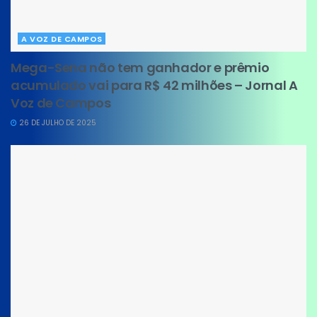
A VOZ DE CAMPOS
Mega-Sena não tem ganhador e prêmio
acumulado vai para R$ 42 milhões – Jornal A
Voz de Campos
26 DE JULHO DE 2025