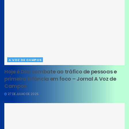
A VOZ DE CAMPOS
Hoje é Dia: combate ao tráfico de pessoas e
primeira infância em foco – Jornal A Voz de
Campos
27 DE JULHO DE 2025