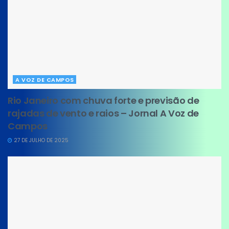
A VOZ DE CAMPOS
Rio Janeiro com chuva forte e previsão de
rajadas de vento e raios – Jornal A Voz de
Campos
27 DE JULHO DE 2025