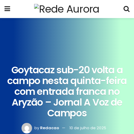
Goytacaz sub-20 volta a
campo nesta quinta-feira
com entrada franca no
Aryzão – Jornal A Voz de
Campos
by
Redacao
10 de julho de 2025